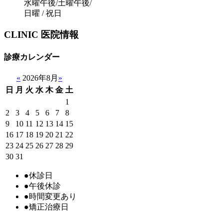
水曜午後/土曜午後/
日曜 / 祝日
CLINIC
医院情報
診療カレンダー
«
2026年8月
»
日
月
火
水
木
金
土
1
2
3
4
5
6
7
8
9
10
11
12
13
14
15
16
17
18
19
20
21
22
23
24
25
26
27
28
29
30
31
●
休診日
●
午後休診
●
時間変更あり
●
矯正治療日