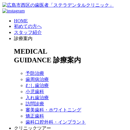
HOME
初めての方へ
スタッフ紹介
診療案内
MEDICAL
GUIDANCE
診療案内
予防治療
歯周病治療
むし歯治療
小児歯科
入れ歯治療
訪問診療
審美歯科・ホワイトニング
矯正歯科
歯科口腔外科・インプラント
クリニックツアー