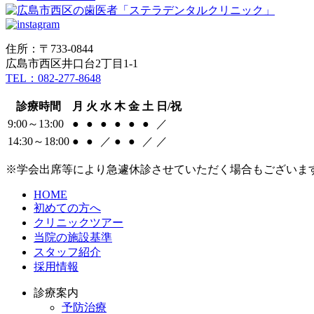
住所：〒733-0844
広島市西区井口台2丁目1-1
TEL：082-277-8648
診療時間
月
火
水
木
金
土
日/祝
9:00～13:00
●
●
●
●
●
●
／
14:30～18:00
●
●
／
●
●
／
／
※学会出席等により急遽休診させていただく場合もございま
HOME
初めての方へ
クリニックツアー
当院の施設基準
スタッフ紹介
採用情報
診療案内
予防治療