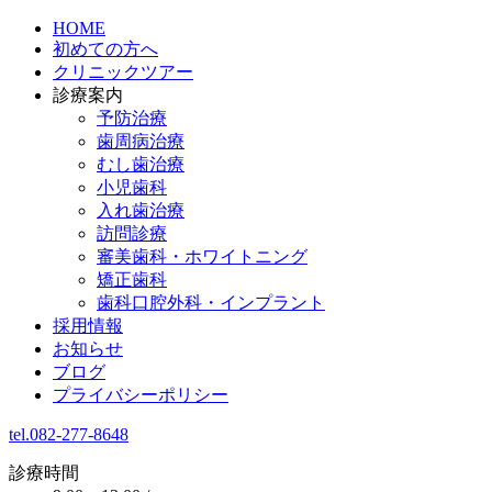
HOME
初めての方へ
クリニックツアー
診療案内
予防治療
歯周病治療
むし歯治療
小児歯科
入れ歯治療
訪問診療
審美歯科・ホワイトニング
矯正歯科
歯科口腔外科・インプラント
採用情報
お知らせ
ブログ
プライバシーポリシー
tel.082-277-8648
診療時間