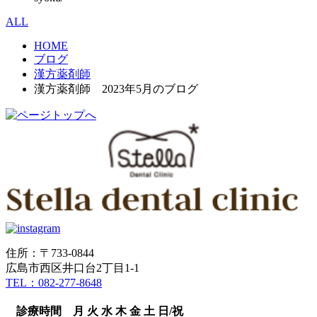
ALL
HOME
ブログ
漢方薬剤師
漢方薬剤師 2023年5月のブログ
住所：〒733-0844
広島市西区井口台2丁目1-1
TEL：082-277-8648
診療時間
月
火
水
木
金
土
日/祝