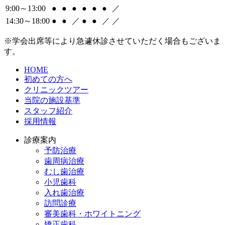
9:00～13:00
●
●
●
●
●
●
／
14:30～18:00
●
●
／
●
●
／
／
※学会出席等により急遽休診させていただく場合もございま
す。
HOME
初めての方へ
クリニックツアー
当院の施設基準
スタッフ紹介
採用情報
診療案内
予防治療
歯周病治療
むし歯治療
小児歯科
入れ歯治療
訪問診療
審美歯科・ホワイトニング
矯正歯科