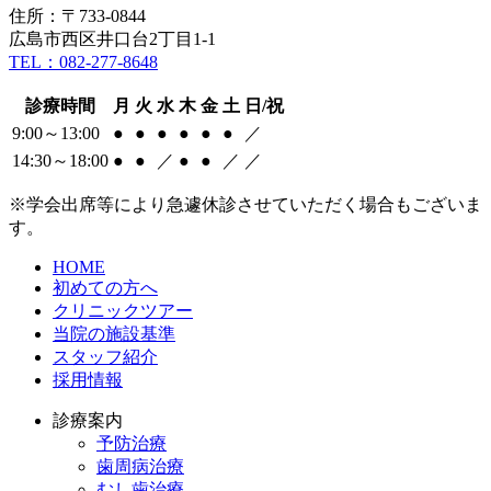
住所：〒733-0844
広島市西区井口台2丁目1-1
TEL：082-277-8648
診療時間
月
火
水
木
金
土
日/祝
9:00～13:00
●
●
●
●
●
●
／
14:30～18:00
●
●
／
●
●
／
／
※学会出席等により急遽休診させていただく場合もございま
す。
HOME
初めての方へ
クリニックツアー
当院の施設基準
スタッフ紹介
採用情報
診療案内
予防治療
歯周病治療
むし歯治療