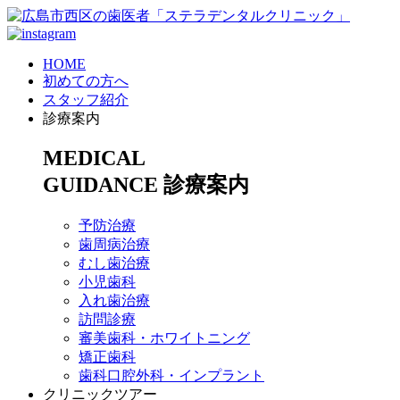
HOME
初めての方へ
スタッフ紹介
診療案内
MEDICAL
GUIDANCE
診療案内
予防治療
歯周病治療
むし歯治療
小児歯科
入れ歯治療
訪問診療
審美歯科・ホワイトニング
矯正歯科
歯科口腔外科・インプラント
クリニックツアー